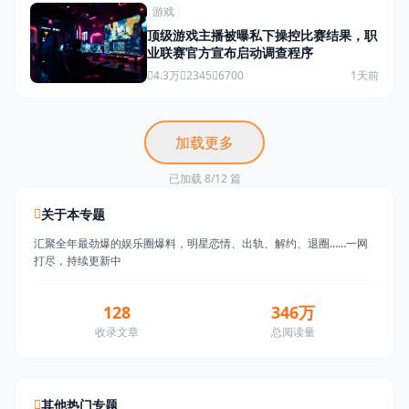
游戏
顶级游戏主播被曝私下操控比赛结果，职
业联赛官方宣布启动调查程序
4.3万
2345
6700
1天前
加载更多
已加载 8/12 篇
关于本专题
汇聚全年最劲爆的娱乐圈爆料，明星恋情、出轨、解约、退圈……一网
打尽，持续更新中
128
346万
收录文章
总阅读量
其他热门专题