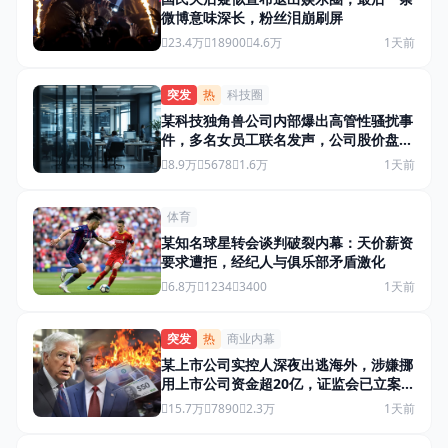
微博意味深长，粉丝泪崩刷屏
23.4万
18900
4.6万
1天前
突发
热
科技圈
某科技独角兽公司内部爆出高管性骚扰事
件，多名女员工联名发声，公司股价盘前
暴跌12%
8.9万
5678
1.6万
1天前
体育
某知名球星转会谈判破裂内幕：天价薪资
要求遭拒，经纪人与俱乐部矛盾激化
6.8万
1234
3400
1天前
突发
热
商业内幕
某上市公司实控人深夜出逃海外，涉嫌挪
用上市公司资金超20亿，证监会已立案调
查
15.7万
7890
2.3万
1天前