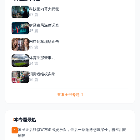
科技圈内幕大揭秘
67 篇
财经骗局深度调查
45 篇
网红翻车现场直击
89 篇
体育圈那些事儿
34 篇
消费者维权实录
56 篇
查看全部专题
本专题最热
国民天后疑似宣布退出娱乐圈，最后一条微博意味深长，粉丝泪崩
1
刷屏