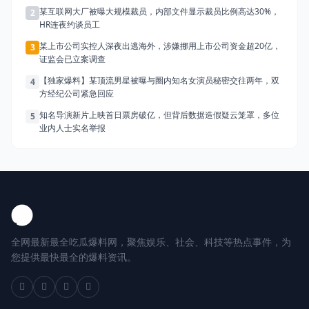
某互联网大厂被曝大规模裁员，内部文件显示裁员比例高达30%，
2
HR连夜约谈员工
某上市公司实控人深夜出逃海外，涉嫌挪用上市公司资金超20亿，
3
证监会已立案调查
【独家爆料】某顶流男星被曝与圈内知名女演员秘密交往两年，双
4
方经纪公司紧急回应
知名导演新片上映首日票房破亿，但背后数据造假疑云笼罩，多位
5
业内人士实名举报
全网最新最全吃瓜爆料网，聚焦娱乐、社会、科技等热点事件，为
您提供最快最全的爆料资讯。