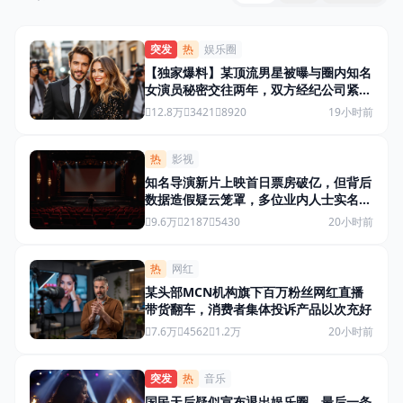
突发
热
娱乐圈
【独家爆料】某顶流男星被曝与圈内知名
女演员秘密交往两年，双方经纪公司紧急
回应
12.8万
3421
8920
19小时前
热
影视
知名导演新片上映首日票房破亿，但背后
数据造假疑云笼罩，多位业内人士实名举
报
9.6万
2187
5430
20小时前
热
网红
某头部MCN机构旗下百万粉丝网红直播
带货翻车，消费者集体投诉产品以次充好
7.6万
4562
1.2万
20小时前
突发
热
音乐
国民天后疑似宣布退出娱乐圈，最后一条