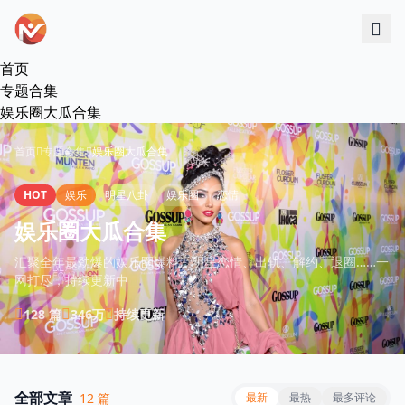
跳过导航
首页
专题合集
娱乐圈大瓜合集
首页
专题合集
娱乐圈大瓜合集
HOT
娱乐
明星八卦
娱乐圈
恋情
娱乐圈大瓜合集
汇聚全年最劲爆的娱乐圈爆料，明星恋情、出轨、解约、退圈……一
网打尽，持续更新中
128 篇
346万
持续更新
全部文章
12 篇
最新
最热
最多评论