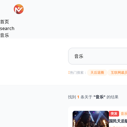
跳过导航
首页
search
音乐
热门搜索：
天后退圈
互联网裁
找到
1
条关于
"音乐"
的结果
突发
音
国民天后