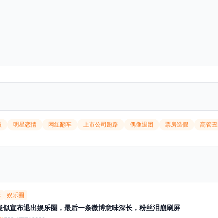
员
明星恋情
网红翻车
上市公司跑路
偶像退团
票房造假
高管丑
乐
娱乐圈
疑似宣布退出娱乐圈，最后一条微博意味深长，粉丝泪崩刷屏